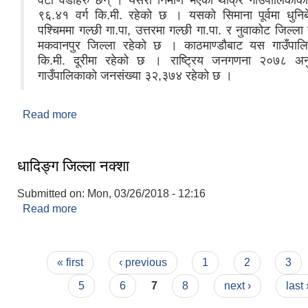
वटा वडाहरु छन् । यसरी निर्माण भएको थाक्रे गाउँपालिकाको 
९६.४१ वर्ग कि.मी. रहेको छ । यसको सिमाना पूर्वमा धुनिब
पश्चिममा गल्छी गा.पा, उत्तरमा गल्छी गा.पा. र नुवाकोट जिल्ला 
मकवानपुर जिल्ला रहेको छ । काठमाण्डौबाट यस गाउँपाल
कि.मी. दूरीमा रहेको छ । राष्ट्रिय जनगणना २०७८ अ
गाउँपालिकाको जनसंख्या ३२,३७४ रहेको छ ।
Read more
about सङक्षिप्त परिचय
धादिङ्ग जिल्ला नक्शा
Submitted on:
Mon, 03/26/2018 - 12:16
Read more
about धादिङ्ग जिल्ला नक्शा
Pages
« first
‹ previous
1
2
3
5
6
7
8
next ›
last