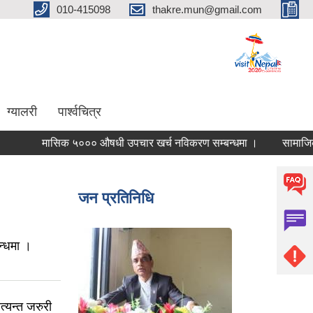
010-415098
thakre.mun@gmail.com
ग्यालरी
पार्श्वचित्र
मासिक ५००० औषधी उपचार खर्च नविकरण सम्बन्धमा ।
सामाजिक सुरक्षा
जन प्रतिनिधि
्धमा ।
्यन्त जरुरी