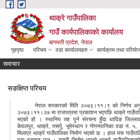
Skip to main content
थाक्रे गाउँपालिका
गाउँ कार्यपालिकाको कार्यालय
थाक्रे गाउँपालिकाको प्रशासकीय भवन
बागमती प्रदेश, नेपाल
गृहपृष्ठ
परिचय
वडा कार्यालयहरु
कार्यक्रम तथा परियो
लैङ्गिक हिंसा विरुद्धको १६ दिने अभियान
थाक्रे गाउँपालिका नठौ गाउ सभा
शिलन्यास कार्यक्रम
समाचार
सङक्षिप्त परिचय
नेपाल सरकारको मिति २०७३।११।९ को निर्णय अनुस
२०७३।११।२७ मा राजपत्रमा प्रकाशन भएपछि थाक्रे गाउँप
भएको हो । स्थानिय तह पुर्न संरचना हुँदा धादिङ जिल्ल
केवलपुर, थाक्रे, तसर्पु, भूमेस्थान र गोगनपानिका वडा नं. ५
मिलाएर थाक्रे गाउँपालिका निर्माण भएको छ । हाल यस गाउँपा