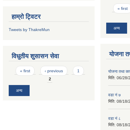
अन्य
Tweets by ThakreMun
योजना त
विधुतीय शुसासन सेवा
Pages
« first
‹ previous
1
योजना तथा कार
मिति:
06/28/
2
अन्य
वडा नं ७
मिति:
08/18/
वडा नं ८
मिति:
08/18/
वडा नं ९
मिति:
08/18/