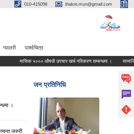
010-415098
thakre.mun@gmail.com
ग्यालरी
पार्श्वचित्र
मासिक ५००० औषधी उपचार खर्च नविकरण सम्बन्धमा ।
सामाजिक सुरक्ष
जन प्रतिनिधि
्धमा ।
्यन्त जरुरी