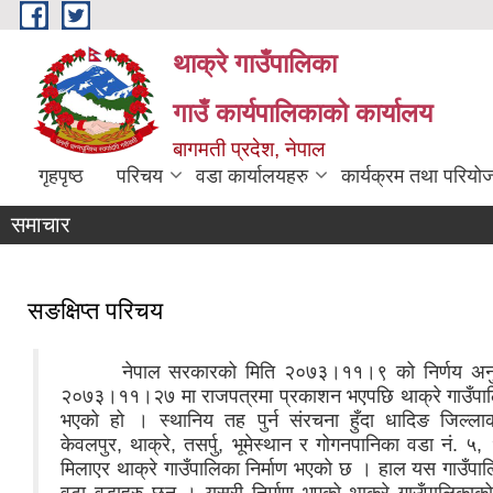
Skip to main content
थाक्रे गाउँपालिका
गाउँ कार्यपालिकाको कार्यालय
थाक्रे गाउँपालिकाको प्रशासकीय भवन
बागमती प्रदेश, नेपाल
गृहपृष्ठ
परिचय
वडा कार्यालयहरु
कार्यक्रम तथा परियो
लैङ्गिक हिंसा विरुद्धको १६ दिने अभियान
थाक्रे गाउँपालिका नठौ गाउ सभा
शिलन्यास कार्यक्रम
समाचार
सङक्षिप्त परिचय
नेपाल सरकारको मिति २०७३।११।९ को निर्णय अनुस
२०७३।११।२७ मा राजपत्रमा प्रकाशन भएपछि थाक्रे गाउँप
भएको हो । स्थानिय तह पुर्न संरचना हुँदा धादिङ जिल्ल
केवलपुर, थाक्रे, तसर्पु, भूमेस्थान र गोगनपानिका वडा नं. ५
मिलाएर थाक्रे गाउँपालिका निर्माण भएको छ । हाल यस गाउँपा