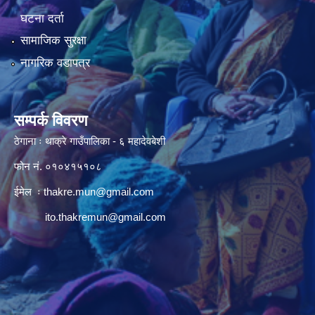
घटना दर्ता
सामाजिक सुरक्षा
नागरिक वडापत्र
सम्पर्क विवरण
ठेगाना ः थाक्रे गाउँपालिका - ६ महादेवबेशी
फोन नं. ०१०४१५१०८
ईमेल ः
thakre.mun@gmail.com
ito.thakremun@gmail.com