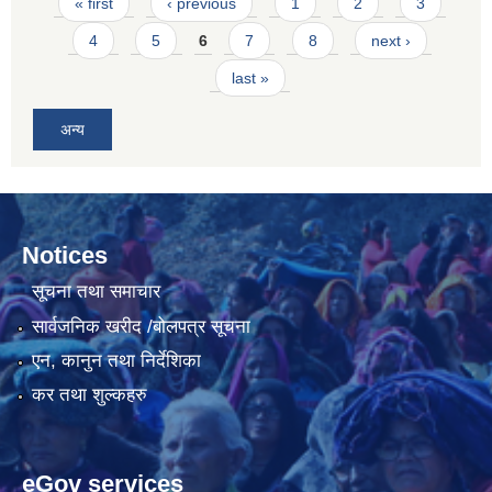
Pages
« first
‹ previous
1
2
3
4
5
6
7
8
next ›
last »
अन्य
Notices
सूचना तथा समाचार
सार्वजनिक खरीद /बोलपत्र सूचना
एन, कानुन तथा निर्देशिका
कर तथा शुल्कहरु
eGov services