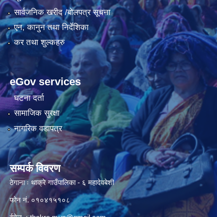
सार्वजनिक खरीद /बोलपत्र सूचना
एन, कानुन तथा निर्देशिका
कर तथा शुल्कहरु
eGov services
घटना दर्ता
सामाजिक सुरक्षा
नागरिक वडापत्र
सम्पर्क विवरण
ठेगाना ः थाक्रे गाउँपालिका - ६ महादेवबेशी
फोन नं. ०१०४१५१०८