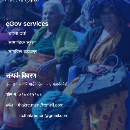
कर तथा शुल्कहरु
eGov services
घटना दर्ता
सामाजिक सुरक्षा
नागरिक वडापत्र
सम्पर्क विवरण
ठेगाना ः थाक्रे गाउँपालिका - ६ महादेवबेशी
फोन नं. ०१०४१५१०८
ईमेल ः
thakre.mun@gmail.com
ito.thakremun@gmail.com