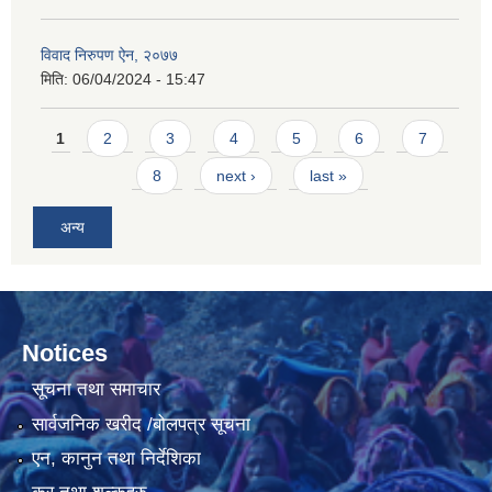
विवाद निरुपण ऐन, २०७७
मिति:
06/04/2024 - 15:47
Pages
1
2
3
4
5
6
7
8
next ›
last »
अन्य
Notices
सूचना तथा समाचार
सार्वजनिक खरीद /बोलपत्र सूचना
एन, कानुन तथा निर्देशिका