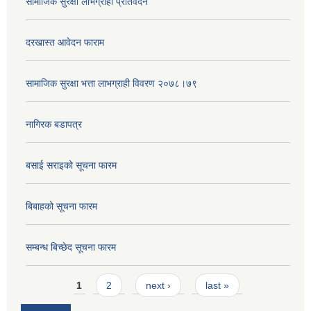
सामाजिक सुरक्षा लाभग्राही प्रतिवेदन
दरखास्त आवेदन फाराम
सामाजिक सुरक्षा भत्ता लाभग्राही विवरण २०७८।७९
नागिरक बडापत्र
बसाई सराइको सूचना फारम
बिबाहको सूचना फारम
सम्बन्ध बिच्छेद सूचना फारम
Pages
1
2
next ›
last »