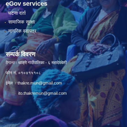
eGov services
घटना दर्ता
सामाजिक सुरक्षा
नागरिक वडापत्र
सम्पर्क विवरण
ठेगाना ः थाक्रे गाउँपालिका - ६ महादेवबेशी
फोन नं. ०१०४१५१०८
ईमेल ः
thakre.mun@gmail.com
ito.thakremun@gmail.com