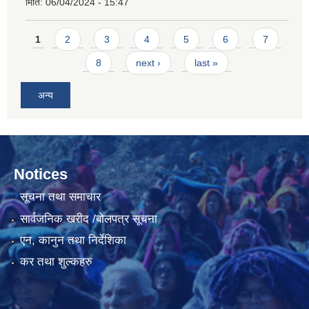
मिति:
06/04/2024 - 15:47
Pages
1
2
3
4
5
6
7
8
next ›
last »
अन्य
Notices
सूचना तथा समाचार
सार्वजनिक खरीद /बोलपत्र सूचना
एन, कानुन तथा निर्देशिका
कर तथा शुल्कहरु