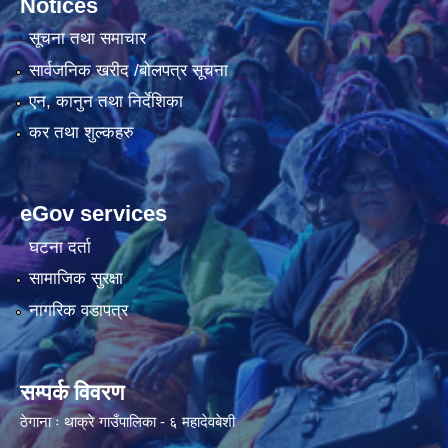
Notices
सूचना तथा समाचार
सार्वजनिक खरीद /बोलपत्र सूचना
एन, कानुन तथा निर्देशिका
कर तथा शुल्कहरु
eGov services
घटना दर्ता
सामाजिक सुरक्षा
नागरिक वडापत्र
सम्पर्क विवरण
ठेगाना ः थाक्रे गाउँपालिका - ६ महादेवबेशी