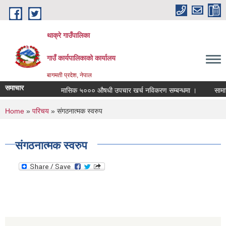
Skip to main content
थाक्रे गाउँपालिका
गाउँ कार्यपालिकाको कार्यालय
बागमती प्रदेश, नेपाल
समाचार
मासिक ५००० औषधी उपचार खर्च नविकरण सम्बन्धमा ।
सामाजिक 
You are here
Home
»
परिचय
» संगठनात्मक स्वरुप
संगठनात्मक स्वरुप