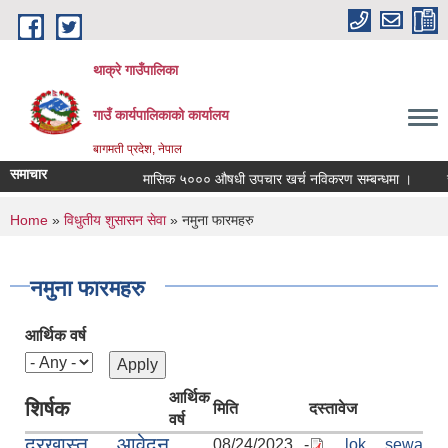
Skip to main content
थाक्रे गाउँपालिका
गाउँ कार्यपालिकाको कार्यालय
बागमती प्रदेश, नेपाल
समाचार
मासिक ५००० औषधी उपचार खर्च नविकरण सम्बन्धमा ।
सामाज
You are here
Home
»
विधुतीय शुसासन सेवा
» नमुना फारमहरु
नमुना फारमहरु
आर्थिक वर्ष
आर्थिक
शिर्षक
मिति
दस्तावेज
वर्ष
दरखास्त आवेदन
08/24/2023 -
lok sewa