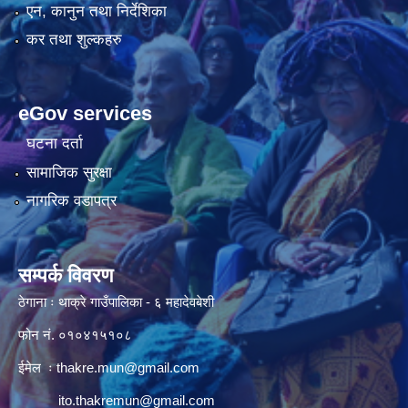
एन, कानुन तथा निर्देशिका
कर तथा शुल्कहरु
eGov services
घटना दर्ता
सामाजिक सुरक्षा
नागरिक वडापत्र
सम्पर्क विवरण
ठेगाना ः थाक्रे गाउँपालिका - ६ महादेवबेशी
फोन नं. ०१०४१५१०८
ईमेल ः
thakre.mun@gmail.com
ito.thakremun@gmail.com