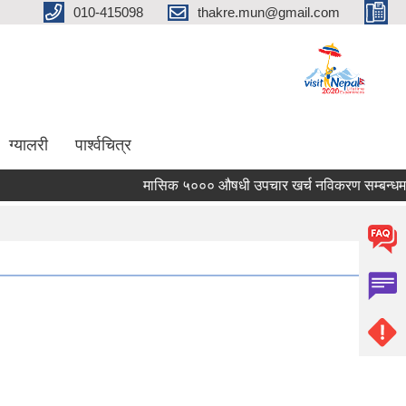
010-415098
thakre.mun@gmail.com
ग्यालरी
पार्श्वचित्र
मासिक ५००० औषधी उपचार खर्च नविकरण सम्बन्धमा ।