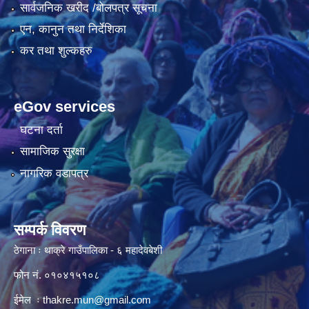
सार्वजनिक खरीद /बोलपत्र सूचना
एन, कानुन तथा निर्देशिका
कर तथा शुल्कहरु
eGov services
घटना दर्ता
सामाजिक सुरक्षा
नागरिक वडापत्र
सम्पर्क विवरण
ठेगाना ः थाक्रे गाउँपालिका - ६ महादेवबेशी
फोन नं. ०१०४१५१०८
ईमेल ः
thakre.mun@gmail.com