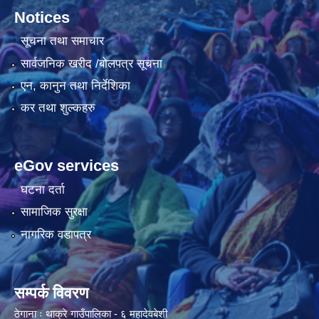
Notices
सूचना तथा समाचार
सार्वजनिक खरीद /बोलपत्र सूचना
एन, कानुन तथा निर्देशिका
कर तथा शुल्कहरु
eGov services
घटना दर्ता
सामाजिक सुरक्षा
नागरिक वडापत्र
सम्पर्क विवरण
ठेगाना ः थाक्रे गाउँपालिका - ६ महादेवबेशी