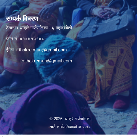
सम्पर्क विवरण
ठेगाना ः थाक्रे गाउँपालिका - ६ महादेवबेशी
फोन नं. ०१०४१५१०८
ईमेल ः
thakre.mun@gmail.com
ito.thakremun@gmail.com
© 2026 थाक्रे गाउँपालिका
गाउँ कार्यपालिकाको कार्यालय