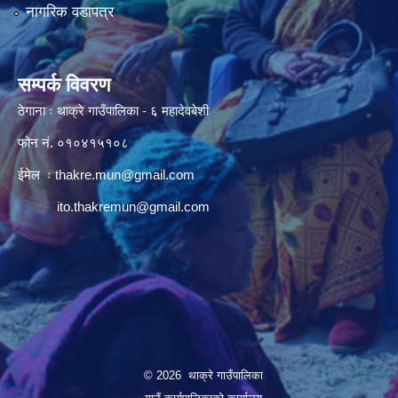
नागरिक वडापत्र
सम्पर्क विवरण
ठेगाना ः थाक्रे गाउँपालिका - ६ महादेवबेशी
फोन नं. ०१०४१५१०८
ईमेल ः
thakre.mun@gmail.com
ito.thakremun@gmail.com
© 2026 थाक्रे गाउँपालिका