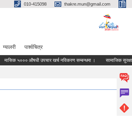
010-415098
thakre.mun@gmail.com
ग्यालरी
पार्श्वचित्र
िक ५००० औषधी उपचार खर्च नविकरण सम्बन्धमा ।
सामाजिक सुरक्षा परिच