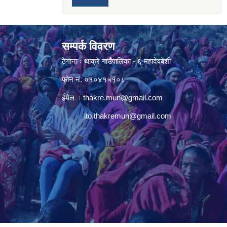
सम्पर्क विवरण
ठेगाना ः थाक्रे गाउँपालिका - ६ महादेवबेशी
फोन नं. ०१०४१५१०८
ईमेल ः
thakre.mun@gmail.com
ito.thakremun@gmail.com