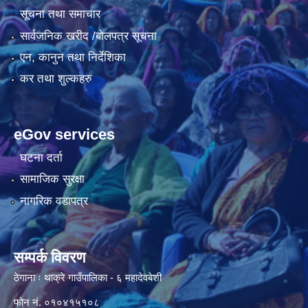
सूचना तथा समाचार
सार्वजनिक खरीद /बोलपत्र सूचना
एन, कानुन तथा निर्देशिका
कर तथा शुल्कहरु
eGov services
घटना दर्ता
सामाजिक सुरक्षा
नागरिक वडापत्र
सम्पर्क विवरण
ठेगाना ः थाक्रे गाउँपालिका - ६ महादेवबेशी
फोन नं. ०१०४१५१०८