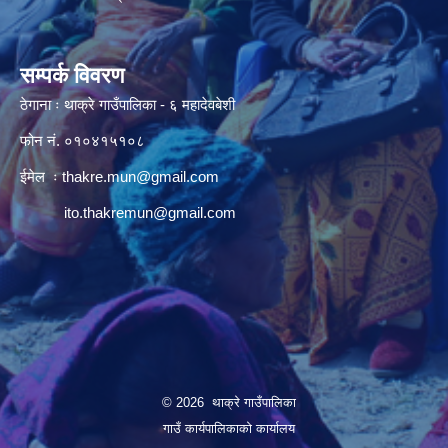
सम्पर्क विवरण
ठेगाना ः थाक्रे गाउँपालिका - ६ महादेवबेशी
फोन नं. ०१०४१५१०८
ईमेल ः
thakre.mun@gmail.com
ito.thakremun@gmail.com
© 2026 थाक्रे गाउँपालिका
गाउँ कार्यपालिकाको कार्यालय