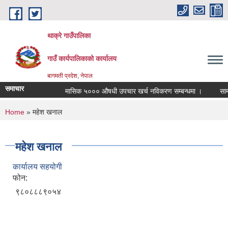
Skip to main content
थाक्रे गाउँपालिका
गाउँ कार्यपालिकाको कार्यालय
बागमती प्रदेश, नेपाल
समाचार
मासिक ५००० औषधी उपचार खर्च नविकरण सम्बन्धमा ।
सामाजिक
You are here
Home
» महेश खनाल
महेश खनाल
कार्यालय सहयोगी
फोन:
९८०८८८९०५४