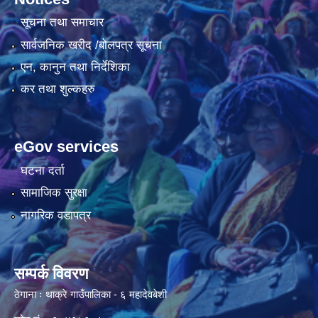
सूचना तथा समाचार
सार्वजनिक खरीद /बोलपत्र सूचना
एन, कानुन तथा निर्देशिका
कर तथा शुल्कहरु
eGov services
घटना दर्ता
सामाजिक सुरक्षा
नागरिक वडापत्र
सम्पर्क विवरण
ठेगाना ः थाक्रे गाउँपालिका - ६ महादेवबेशी