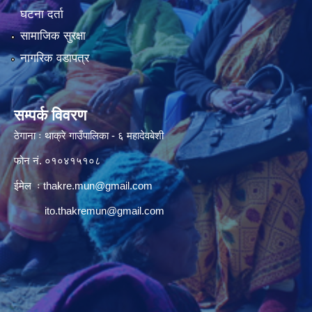
घटना दर्ता
सामाजिक सुरक्षा
नागरिक वडापत्र
सम्पर्क विवरण
ठेगाना ः थाक्रे गाउँपालिका - ६ महादेवबेशी
फोन नं. ०१०४१५१०८
ईमेल ः
thakre.mun@gmail.com
ito.thakremun@gmail.com