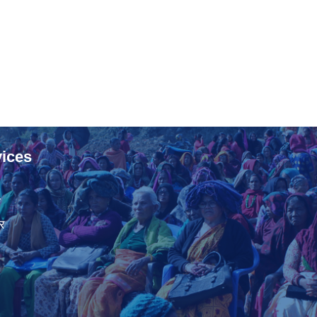
ices
ा
र