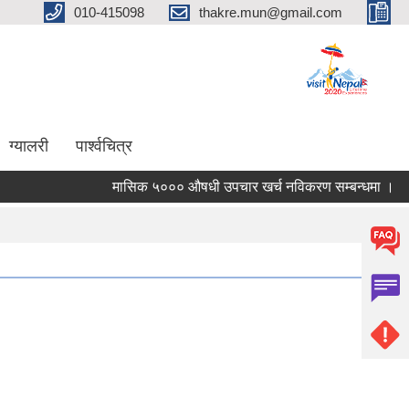
010-415098
thakre.mun@gmail.com
ग्यालरी
पार्श्वचित्र
मासिक ५००० औषधी उपचार खर्च नविकरण सम्बन्धमा ।
साम