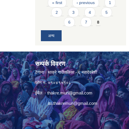
Pages
« first
‹ previous
1
2
3
4
5
6
7
8
अन्य
सम्पर्क विवरण
ठेगाना ः थाक्रे गाउँपालिका - ६ महादेवबेशी
फोन नं. ०१०४१५१०८
ईमेल ः
thakre.mun@gmail.com
ito.thakremun@gmail.com