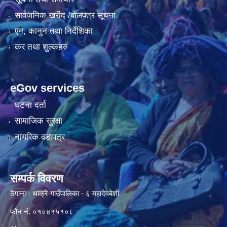
सार्वजनिक खरीद /बोलपत्र सूचना
एन, कानुन तथा निर्देशिका
कर तथा शुल्कहरु
eGov services
घटना दर्ता
सामाजिक सुरक्षा
नागरिक वडापत्र
सम्पर्क विवरण
ठेगाना ः थाक्रे गाउँपालिका - ६ महादेवबेशी
फोन नं. ०१०४१५१०८