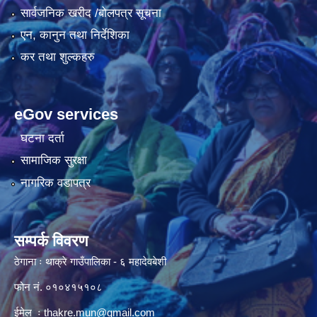
सार्वजनिक खरीद /बोलपत्र सूचना
एन, कानुन तथा निर्देशिका
कर तथा शुल्कहरु
eGov services
घटना दर्ता
सामाजिक सुरक्षा
नागरिक वडापत्र
सम्पर्क विवरण
ठेगाना ः थाक्रे गाउँपालिका - ६ महादेवबेशी
फोन नं. ०१०४१५१०८
ईमेल ः
thakre.mun@gmail.com