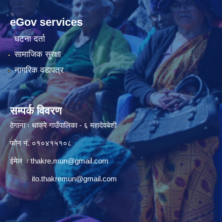
eGov services
घटना दर्ता
सामाजिक सुरक्षा
नागरिक वडापत्र
सम्पर्क विवरण
ठेगाना ः थाक्रे गाउँपालिका - ६ महादेवबेशी
फोन नं. ०१०४१५१०८
ईमेल ः
thakre.mun@gmail.com
ito.thakremun@gmail.com