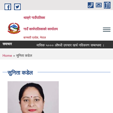
Skip to main content
थाक्रे गाउँपालिका
गाउँ कार्यपालिकाको कार्यालय
बागमती प्रदेश, नेपाल
समाचार
मासिक ५००० औषधी उपचार खर्च नविकरण सम्बन्धमा ।
सामा
You are here
Home
» सुनिता कडेल
सुनिता कडेल