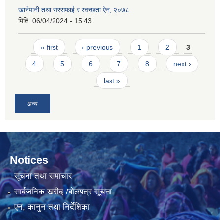
खानेपानी तथा सरसफाई र स्वच्छता ऐन, २०७८
मिति:
06/04/2024 - 15:43
Pages
« first
‹ previous
1
2
3
4
5
6
7
8
next ›
last »
अन्य
Notices
सूचना तथा समाचार
सार्वजनिक खरीद /बोलपत्र सूचना
एन, कानुन तथा निर्देशिका