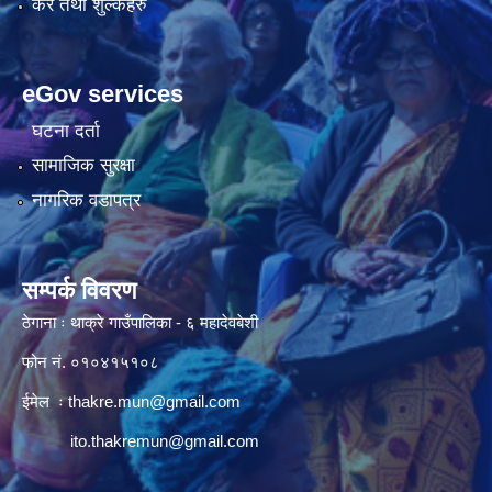
कर तथा शुल्कहरु
eGov services
घटना दर्ता
सामाजिक सुरक्षा
नागरिक वडापत्र
सम्पर्क विवरण
ठेगाना ः थाक्रे गाउँपालिका - ६ महादेवबेशी
फोन नं. ०१०४१५१०८
ईमेल ः
thakre.mun@gmail.com
ito.thakremun@gmail.com