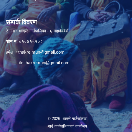
सम्पर्क विवरण
ठेगाना ः थाक्रे गाउँपालिका - ६ महादेवबेशी
फोन नं. ०१०४१५१०८
ईमेल ः
thakre.mun@gmail.com
ito.thakremun@gmail.com
© 2026 थाक्रे गाउँपालिका
गाउँ कार्यपालिकाको कार्यालय