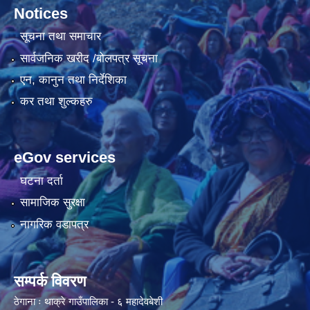
Notices
सूचना तथा समाचार
सार्वजनिक खरीद /बोलपत्र सूचना
एन, कानुन तथा निर्देशिका
कर तथा शुल्कहरु
eGov services
घटना दर्ता
सामाजिक सुरक्षा
नागरिक वडापत्र
सम्पर्क विवरण
ठेगाना ः थाक्रे गाउँपालिका - ६ महादेवबेशी