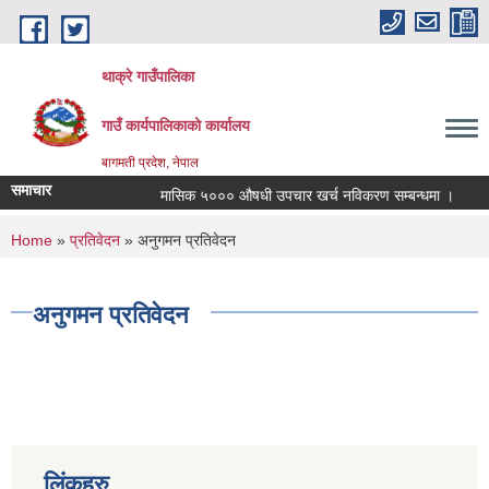
Skip to main content
थाक्रे गाउँपालिका
गाउँ कार्यपालिकाको कार्यालय
बागमती प्रदेश, नेपाल
समाचार
मासिक ५००० औषधी उपचार खर्च नविकरण सम्बन्धमा ।
साम
You are here
Home
»
प्रतिवेदन
» अनुगमन प्रतिवेदन
अनुगमन प्रतिवेदन
लिंकहरु