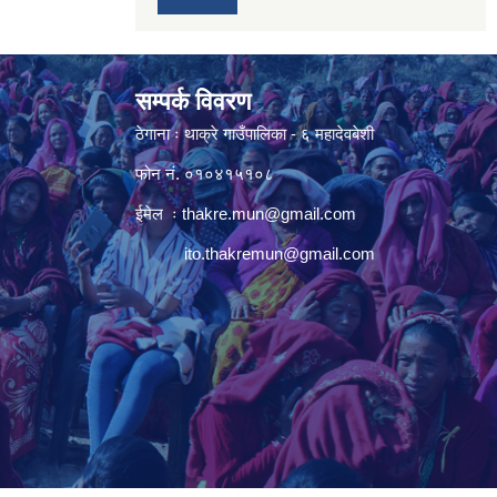
सम्पर्क विवरण
ठेगाना ः थाक्रे गाउँपालिका - ६ महादेवबेशी
फोन नं. ०१०४१५१०८
ईमेल ः
thakre.mun@gmail.com
ito.thakremun@gmail.com