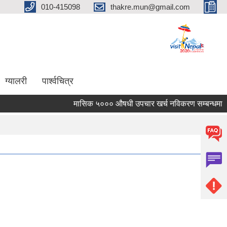
010-415098
thakre.mun@gmail.com
ग्यालरी
पार्श्वचित्र
मासिक ५००० औषधी उपचार खर्च नविकरण सम्बन्धमा ।