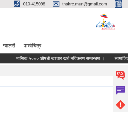
010-415098
thakre.mun@gmail.com
ग्यालरी
पार्श्वचित्र
मासिक ५००० औषधी उपचार खर्च नविकरण सम्बन्धमा ।
सामाजिक सुरक्षा