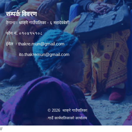
सम्पर्क विवरण
ठेगाना ः थाक्रे गाउँपालिका - ६ महादेवबेशी
फोन नं. ०१०४१५१०८
ईमेल ः
thakre.mun@gmail.com
ito.thakremun@gmail.com
© 2026 थाक्रे गाउँपालिका
गाउँ कार्यपालिकाको कार्यालय
//