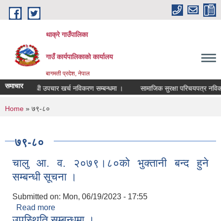
Skip to main content
थाक्रे गाउँपालिका
गाउँ कार्यपालिकाको कार्यालय
बागमती प्रदेश, नेपाल
समाचार
००० औषधी उपचार खर्च नविकरण सम्बन्धमा ।
सामाजिक सुरक्षा परिचयपत्र नविकरण सम
You are here
Home
» ७९-८०
७९-८०
चालु आ. व. २०७९।८०को भुक्तानी बन्द हुने
सम्बन्धी सूचना ।
Submitted on:
Mon, 06/19/2023 - 17:55
Read more
about चालु आ. व. २०७९।८०को भुक्तानी बन्द हुने सम्बन्धी
उपस्थिति सम्बन्धमा ।
सूचना ।