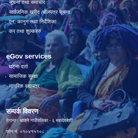
सूचना तथा समाचार
सार्वजनिक खरीद /बोलपत्र सूचना
एन, कानुन तथा निर्देशिका
कर तथा शुल्कहरु
eGov services
घटना दर्ता
सामाजिक सुरक्षा
नागरिक वडापत्र
सम्पर्क विवरण
ठेगाना ः थाक्रे गाउँपालिका - ६ महादेवबेशी
फोन नं. ०१०४१५१०८