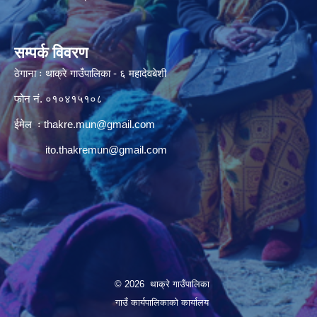
सम्पर्क विवरण
ठेगाना ः थाक्रे गाउँपालिका - ६ महादेवबेशी
फोन नं. ०१०४१५१०८
ईमेल ः
thakre.mun@gmail.com
ito.thakremun@gmail.com
© 2026 थाक्रे गाउँपालिका
गाउँ कार्यपालिकाको कार्यालय