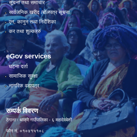
सूचना तथा समाचार
सार्वजनिक खरीद /बोलपत्र सूचना
एन, कानुन तथा निर्देशिका
कर तथा शुल्कहरु
eGov services
घटना दर्ता
सामाजिक सुरक्षा
नागरिक वडापत्र
सम्पर्क विवरण
ठेगाना ः थाक्रे गाउँपालिका - ६ महादेवबेशी
फोन नं. ०१०४१५१०८