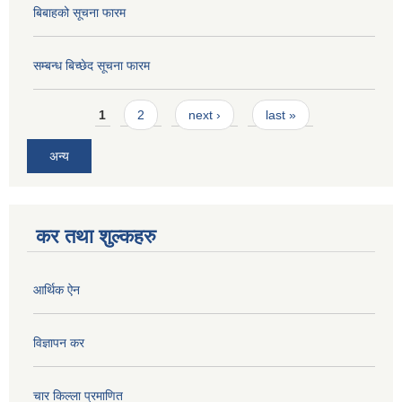
बिबाहको सूचना फारम
सम्बन्ध बिच्छेद सूचना फारम
Pages
1
2
next ›
last »
अन्य
कर तथा शुल्कहरु
आर्थिक ऐन
विज्ञापन कर
चार किल्ला प्रमाणित