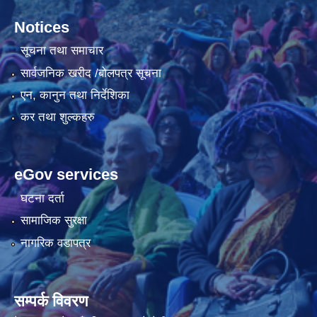
Notices
सूचना तथा समाचार
सार्वजनिक खरीद /बोलपत्र सूचना
एन, कानुन तथा निर्देशिका
कर तथा शुल्कहरु
eGov services
घटना दर्ता
सामाजिक सुरक्षा
नागरिक वडापत्र
सम्पर्क विवरण