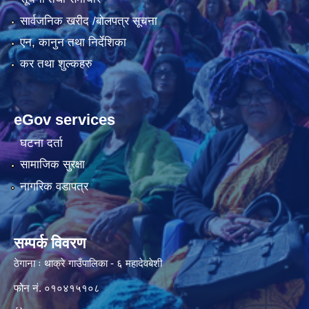
सार्वजनिक खरीद /बोलपत्र सूचना
एन, कानुन तथा निर्देशिका
कर तथा शुल्कहरु
eGov services
घटना दर्ता
सामाजिक सुरक्षा
नागरिक वडापत्र
सम्पर्क विवरण
ठेगाना ः थाक्रे गाउँपालिका - ६ महादेवबेशी
फोन नं. ०१०४१५१०८