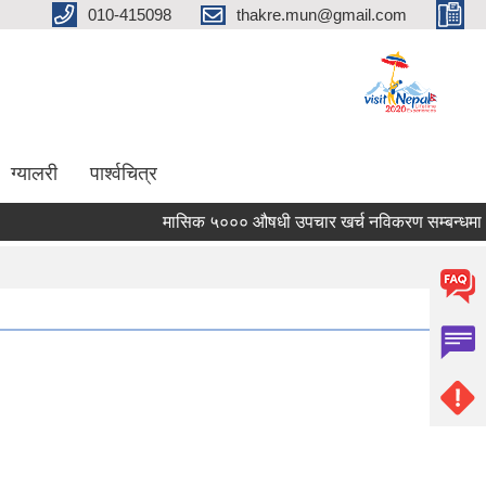
010-415098
thakre.mun@gmail.com
ग्यालरी
पार्श्वचित्र
मासिक ५००० औषधी उपचार खर्च नविकरण सम्बन्धमा ।