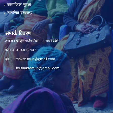
सामाजिक सुरक्षा
नागरिक वडापत्र
सम्पर्क विवरण
ठेगाना ः थाक्रे गाउँपालिका - ६ महादेवबेशी
फोन नं. ०१०४१५१०८
ईमेल ः
thakre.mun@gmail.com
ito.thakremun@gmail.com