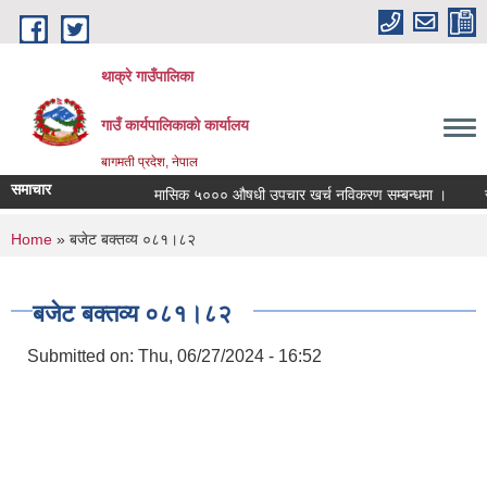
Skip to main content
थाक्रे गाउँपालिका
गाउँ कार्यपालिकाको कार्यालय
बागमती प्रदेश, नेपाल
समाचार
मासिक ५००० औषधी उपचार खर्च नविकरण सम्बन्धमा ।
सामाज
You are here
Home
» बजेट बक्तव्य ०८१।८२
बजेट बक्तव्य ०८१।८२
Submitted on:
Thu, 06/27/2024 - 16:52