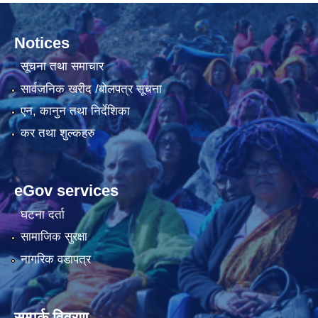
Notices
सूचना तथा समाचार
सार्वजनिक खरीद /बोलपत्र सूचना
एन, कानुन तथा निर्देशिका
कर तथा शुल्कहरु
eGov services
घटना दर्ता
सामाजिक सुरक्षा
नागरिक वडापत्र
सम्पर्क विवरण