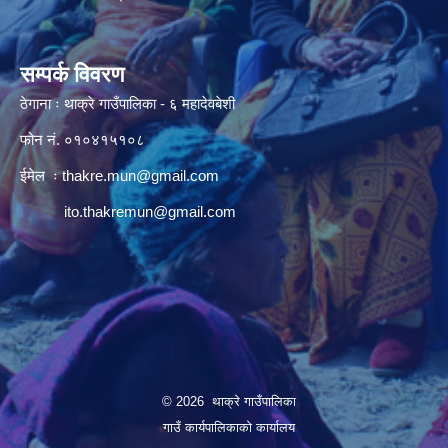
सम्पर्क विवरण
ठेगाना ः थाक्रे गाउँपालिका - ६ महादेवबेशी
फोन नं. ०१०४१५१०८
ईमेल ः
thakre.mun@gmail.com
ito.thakremun@gmail.com
© 2026 थाक्रे गाउँपालिका
गाउँ कार्यपालिकाको कार्यालय