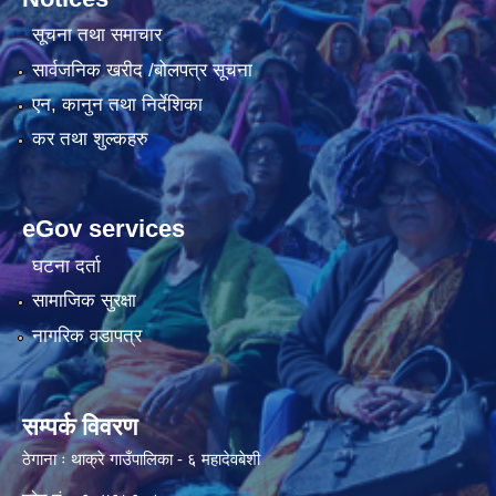
सूचना तथा समाचार
सार्वजनिक खरीद /बोलपत्र सूचना
एन, कानुन तथा निर्देशिका
कर तथा शुल्कहरु
eGov services
घटना दर्ता
सामाजिक सुरक्षा
नागरिक वडापत्र
सम्पर्क विवरण
ठेगाना ः थाक्रे गाउँपालिका - ६ महादेवबेशी