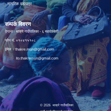
नागरिक वडापत्र
सम्पर्क विवरण
ठेगाना ः थाक्रे गाउँपालिका - ६ महादेवबेशी
फोन नं. ०१०४१५१०८
ईमेल ः
thakre.mun@gmail.com
ito.thakremun@gmail.com
© 2026 थाक्रे गाउँपालिका