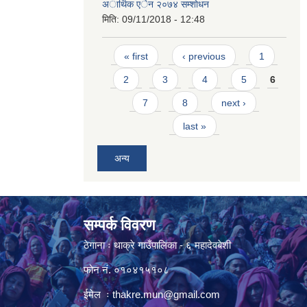
अार्थिक एेन २०७४ सम्शाेधन
मिति:
09/11/2018 - 12:48
Pages
« first
‹ previous
1
2
3
4
5
6
7
8
next ›
last »
अन्य
सम्पर्क विवरण
ठेगाना ः थाक्रे गाउँपालिका - ६ महादेवबेशी
फोन नं. ०१०४१५१०८
ईमेल ः
thakre.mun@gmail.com