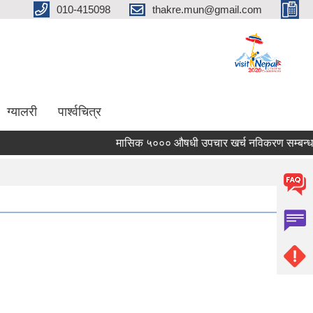
010-415098
thakre.mun@gmail.com
ग्यालरी
पार्श्वचित्र
मासिक ५००० औषधी उपचार खर्च नविकरण सम्बन्धमा ।