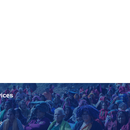
ices
ा
र