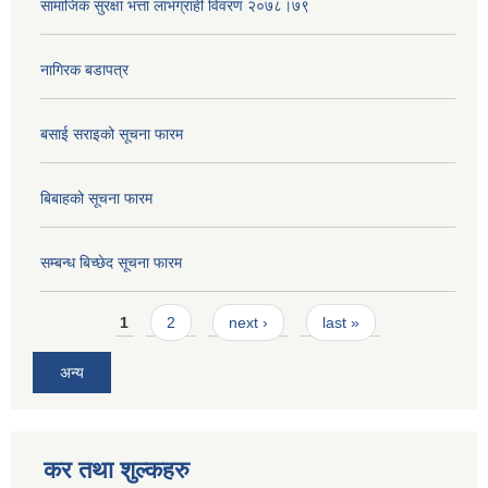
सामाजिक सुरक्षा भत्ता लाभग्राही विवरण २०७८।७९
नागिरक बडापत्र
बसाई सराइको सूचना फारम
बिबाहको सूचना फारम
सम्बन्ध बिच्छेद सूचना फारम
Pages
1
2
next ›
last »
अन्य
कर तथा शुल्कहरु