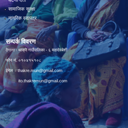
घटना दर्ता
सामाजिक सुरक्षा
नागरिक वडापत्र
सम्पर्क विवरण
ठेगाना ः थाक्रे गाउँपालिका - ६ महादेवबेशी
फोन नं. ०१०४१५१०८
ईमेल ः
thakre.mun@gmail.com
ito.thakremun@gmail.com