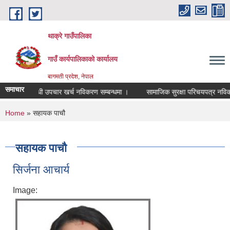
Skip to main content
थाक्रे गाउँपालिका
गाउँ कार्यपालिकाको कार्यालय
बागमती प्रदेश, नेपाल
समाचार
००० औषधी उपचार खर्च नविकरण सम्बन्धमा ।
सामाजिक सुरक्षा परिचयपत्र नविकरण सम
You are here
Home
» सहायक पाचौ
सहायक पाचौ
सिर्जना आचार्य
Image: