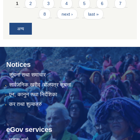
Pages
1
2
3
4
5
6
7
8
next ›
last »
अन्य
Notices
सूचना तथा समाचार
सार्वजनिक खरीद /बोलपत्र सूचना
एन, कानुन तथा निर्देशिका
कर तथा शुल्कहरु
eGov services