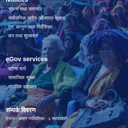
सूचना तथा समाचार
सार्वजनिक खरीद /बोलपत्र सूचना
एन, कानुन तथा निर्देशिका
कर तथा शुल्कहरु
eGov services
घटना दर्ता
सामाजिक सुरक्षा
नागरिक वडापत्र
सम्पर्क विवरण
ठेगाना ः थाक्रे गाउँपालिका - ६ महादेवबेशी