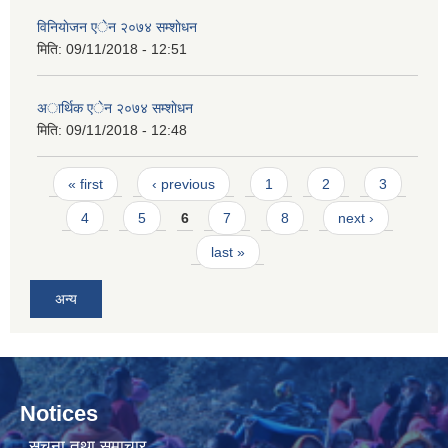
विनियाेजन एेन २०७४ सम्शाेधन
मिति:
09/11/2018 - 12:51
अार्थिक एेन २०७४ सम्शाेधन
मिति:
09/11/2018 - 12:48
Pages
« first
‹ previous
1
2
3
4
5
6
7
8
next ›
last »
अन्य
Notices
सूचना तथा समाचार