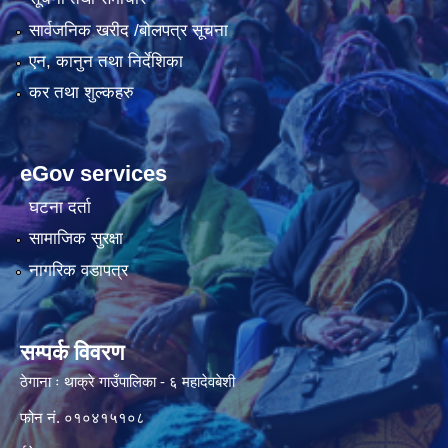
सार्वजनिक खरीद /बोलपत्र सूचना
एन, कानुन तथा निर्देशिका
कर तथा शुल्कहरु
eGov services
घटना दर्ता
सामाजिक सुरक्षा
नागरिक वडापत्र
सम्पर्क विवरण
ठेगाना ः थाक्रे गाउँपालिका - ६ महादेवबेशी
फोन नं. ०१०४१५१०८