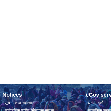
Notices
eGov serv
सूचना तथा समाचार
घटना दर्ता
सार्वजनिक खरीद /बोलपत्र सूचना
सामाजिक सुरक्ष