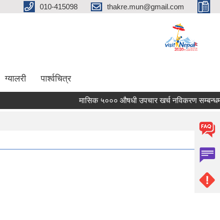
010-415098
thakre.mun@gmail.com
ग्यालरी
पार्श्वचित्र
मासिक ५००० औषधी उपचार खर्च नविकरण सम्बन्धमा ।