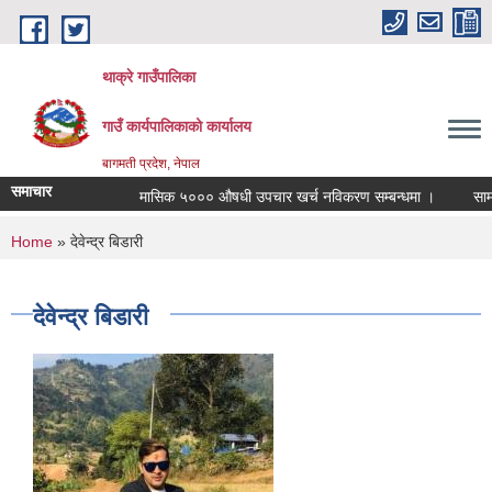
Skip to main content
थाक्रे गाउँपालिका
गाउँ कार्यपालिकाको कार्यालय
बागमती प्रदेश, नेपाल
समाचार
मासिक ५००० औषधी उपचार खर्च नविकरण सम्बन्धमा ।
सामाजिक 
You are here
Home
» देवेन्द्र बिडारी
देवेन्द्र बिडारी