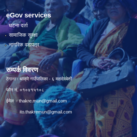
eGov services
घटना दर्ता
सामाजिक सुरक्षा
नागरिक वडापत्र
सम्पर्क विवरण
ठेगाना ः थाक्रे गाउँपालिका - ६ महादेवबेशी
फोन नं. ०१०४१५१०८
ईमेल ः
thakre.mun@gmail.com
ito.thakremun@gmail.com