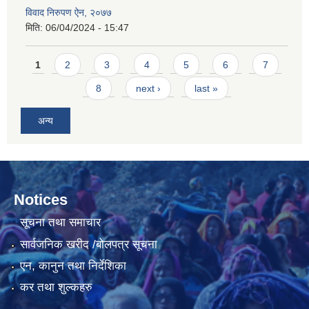
विवाद निरुपण ऐन, २०७७
मिति:
06/04/2024 - 15:47
Pages
1
2
3
4
5
6
7
8
next ›
last »
अन्य
Notices
सूचना तथा समाचार
सार्वजनिक खरीद /बोलपत्र सूचना
एन, कानुन तथा निर्देशिका
कर तथा शुल्कहरु