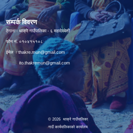
सम्पर्क विवरण
ठेगाना ः थाक्रे गाउँपालिका - ६ महादेवबेशी
फोन नं. ०१०४१५१०८
ईमेल ः
thakre.mun@gmail.com
ito.thakremun@gmail.com
© 2026 थाक्रे गाउँपालिका
गाउँ कार्यपालिकाको कार्यालय