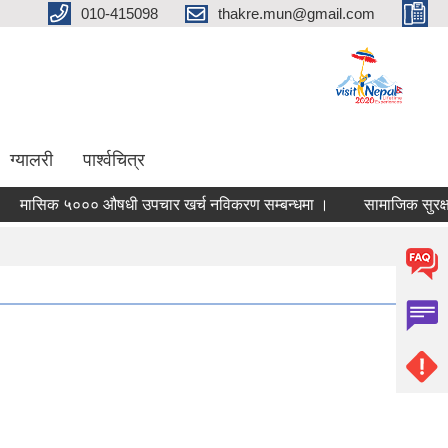
010-415098
thakre.mun@gmail.com
ग्यालरी
पार्श्वचित्र
सिक ५००० औषधी उपचार खर्च नविकरण सम्बन्धमा ।
सामाजिक सुरक्षा परि