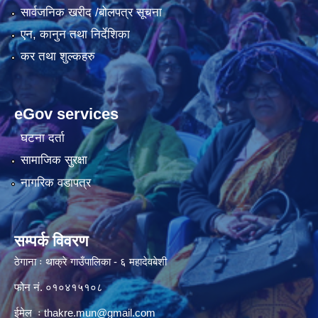
सार्वजनिक खरीद /बोलपत्र सूचना
एन, कानुन तथा निर्देशिका
कर तथा शुल्कहरु
eGov services
घटना दर्ता
सामाजिक सुरक्षा
नागरिक वडापत्र
सम्पर्क विवरण
ठेगाना ः थाक्रे गाउँपालिका - ६ महादेवबेशी
फोन नं. ०१०४१५१०८
ईमेल ः
thakre.mun@gmail.com