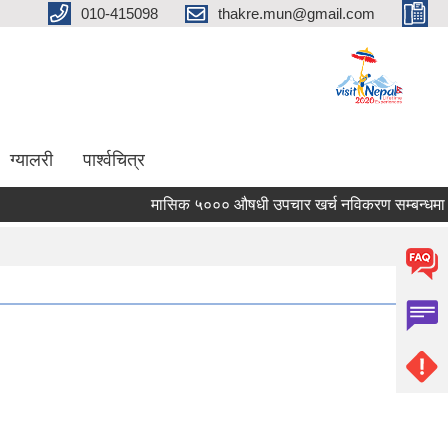
010-415098
thakre.mun@gmail.com
ग्यालरी
पार्श्वचित्र
मासिक ५००० औषधी उपचार खर्च नविकरण सम्बन्धमा ।