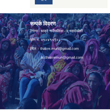
सम्पर्क विवरण
ठेगाना ः थाक्रे गाउँपालिका - ६ महादेवबेशी
फोन नं. ०१०४१५१०८
ईमेल ः
thakre.mun@gmail.com
ito.thakremun@gmail.com